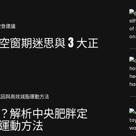
窗期迷思與 3 大正
？解析中央肥胖定
運動方法