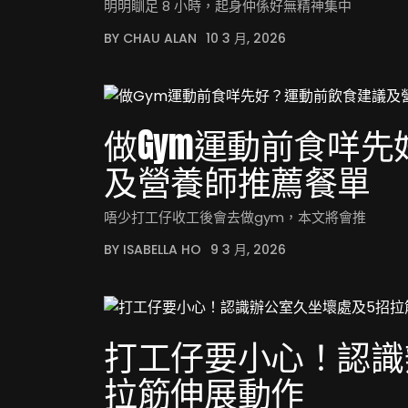
明明瞓足 8 小時，起身仲係好無精神集中
BY CHAU ALAN
10 3 月, 2026
做Gym運動前食咩
及營養師推薦餐單
唔少打工仔收工後會去做gym，本文將會推
BY ISABELLA HO
9 3 月, 2026
打工仔要小心！認識
拉筋伸展動作