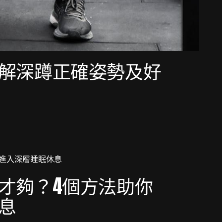
解深蹲正確姿勢及好
才夠？4個方法助你
息