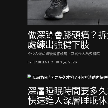
做深蹲會膝頭痛？拆
處練出強健下肢
不少人做深蹲後會膝頭痛，其實是因為姿勢錯
BY ISABELLA HO
10 3 月, 2026
深層睡眠時間要多久
快速進入深層睡眠休